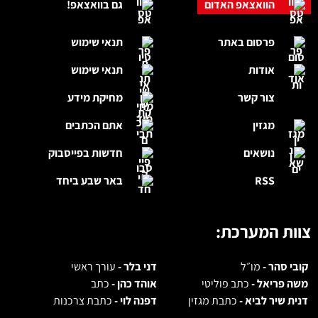
הוואצאפ האדום
גם בוואצאפ!
פרסום באתר
תנאי שימוש
אודות
תנאי שימוש
צור קשר
מחיקת מידע
מגזין
אתם הכתבים
נושאים
חדשות בפייסבוק
RSS
באר שבע ביחד
צוות המערכת:
קובי סהר -
מו״ל
דני בלר -
עורך ראשי
משה פריאל -
כתב פוליטי
אוהד כהן -
כתב
דנית שיר לביא -
כתבת מגזין
דפנה לוי -
כתבת צרכנות