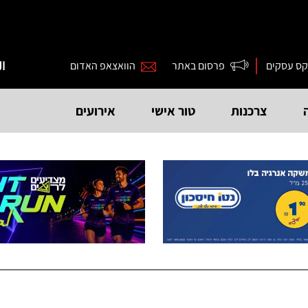
קס עסקים
פרסום באתר
הוואצאפ האדום
ال
צרכנות
טור אישי
אירועים