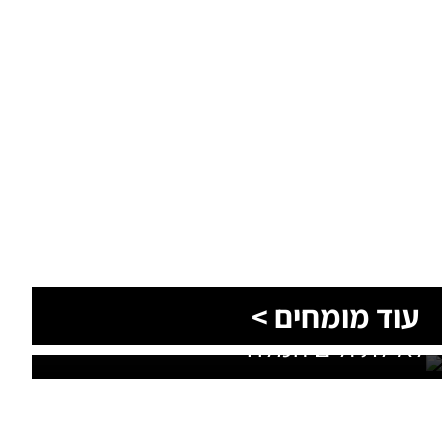
הסעות בדרום 2026: כך מתכננים
עוד מומחים >
נסיעה קבוצתית מושלמת לנגב,
לאילת ולים המלח