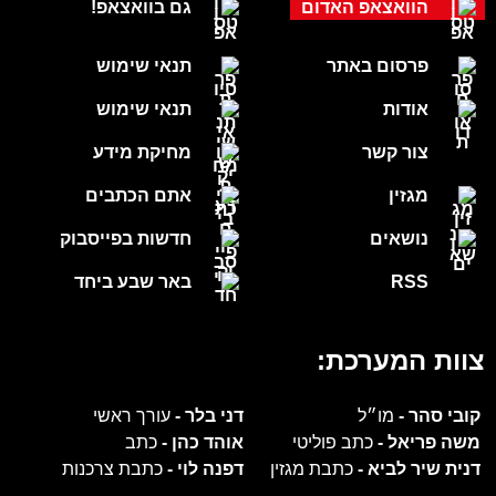
הוואצאפ האדום
גם בוואצאפ!
פרסום באתר
תנאי שימוש
אודות
תנאי שימוש
צור קשר
מחיקת מידע
מגזין
אתם הכתבים
נושאים
חדשות בפייסבוק
RSS
באר שבע ביחד
צוות המערכת:
קובי סהר -
מו״ל
דני בלר -
עורך ראשי
משה פריאל -
כתב פוליטי
אוהד כהן -
כתב
דנית שיר לביא -
כתבת מגזין
דפנה לוי -
כתבת צרכנות