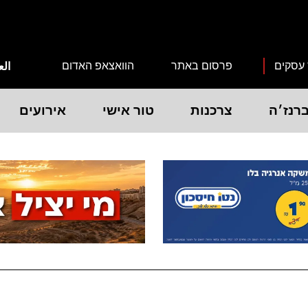
 עסקים
פרסום באתר
הוואצאפ האדום
الع
רנז׳ה
צרכנות
טור אישי
אירועים