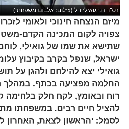
רס"ר רני גואילי ז"ל (צילום: אלבום משפחתי)
מיזם הנצחה חינוכי ולאומי לזכרו 
צפויה לקום המכינה הקדם-משטר
שתישא את שמו של גואילי, לוחם
ישראל, שנפל בקרב בקיבוץ עלומים ב-7 באו
גואילי יצא להילחם ולהגן על ת
החלמה מפציעה בכתף. במהלך הק
רוח ובאומץ, לקח חלק בלחימה ק
להציל חיים רבים. במשפחתו מתא
לסמל: 'הראשון לצאת, האחרון לחז