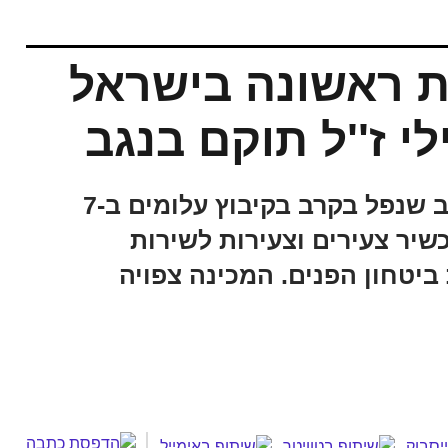
 ראשונה בישראל
לי ז''ל תוקם בנגב
הוריו של רני גואילי ז''ל, לוחם יס"מ נגב שנפל בקרב בקיבוץ עלומים ב-7
יר צעירים וצעירות לשירות
יטחון הפנים. המכינה צפויה