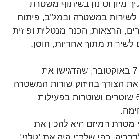
 מיון וסינון בשיתוף משטרת
 לשירות במשטרה ובמג"ב, פיתוח
ים, הרצאות, הכנה מנטלית ופיזית
 לשירות מתוך אחריות, חוסן,
הקמת המכינה באה על רקע אירועי 7 באוקטובר, שהדגישו את
ואת הצורך בחיזוק שורות המשטרה
ומג"ב. בקרבות 7 באוקטובר נפלו 67 שוטרים ושוטרות בפעילות
י מטרת המיזם היא להכין את
יה, כפי שלרני היה את 'גולני',