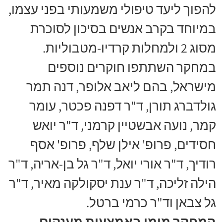
להפוך ליעד טיפולי משמעותי בפני עצמו,
במיוחד בקרב אנשים בסיכון לסוכרת
מסוג 2 ולמחלות קרדיו-מטבוליות.
במחקר השתתפו חוקרים נוספים
מישראל, בהם ליאב אלופר, דנה תמר
גולדברג תורן, ד"ר דפנה פכטר, עומר
קמר, נועה אבשטיין קרמני, ד"ר יואש
חסידים, פרופ' אילן שלף, פרופ' אסף
רודיך, ד"ר אורי יואל, ד"ר גל בן-אריה, ד"ר
הילה זליכה, ד"ר ענת יסקולקה מאיר, ד"ר
גל צבאן וד"ר כרמי ברטל.
המחקר מומן באמצעות מענקים