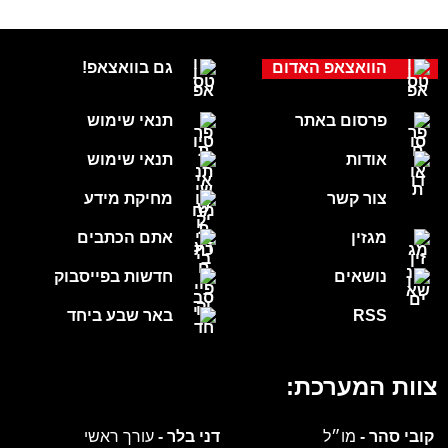
הוואצאפ האדום
גם בוואצאפ!
פרסום באתר
תנאי שימוש
אודות
תנאי שימוש
צור קשר
מחיקת מידע
מגזין
אתם הכתבים
נושאים
חדשות בפייסבוק
RSS
באר שבע ביחד
צוות המערכת:
קובי סהר -
מו״ל
דני בלר -
עורך ראשי