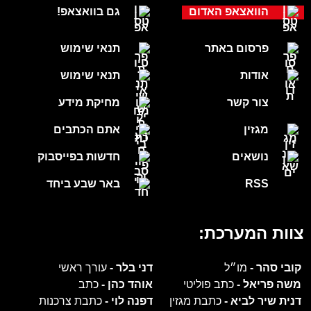
הוואצאפ האדום
גם בוואצאפ!
פרסום באתר
תנאי שימוש
אודות
תנאי שימוש
צור קשר
מחיקת מידע
מגזין
אתם הכתבים
נושאים
חדשות בפייסבוק
RSS
באר שבע ביחד
צוות המערכת:
קובי סהר -
מו״ל
דני בלר -
עורך ראשי
משה פריאל -
כתב פוליטי
אוהד כהן -
כתב
דנית שיר לביא -
כתבת מגזין
דפנה לוי -
כתבת צרכנות