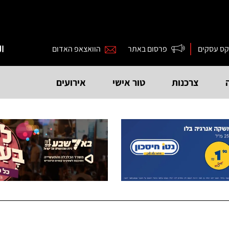
קס עסקים
פרסום באתר
הוואצאפ האדום
ال
צרכנות
טור אישי
אירועים