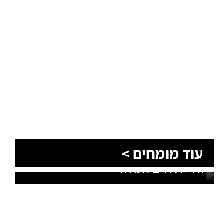
הסעות בדרום 2026: כך מתכננים
עוד מומחים >
נסיעה קבוצתית מושלמת לנגב,
לאילת ולים המלח