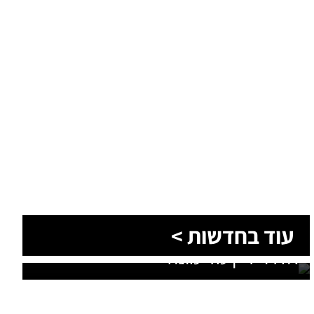
עוד בחדשות >
סוף טרגי לחיפושים: זוהתה גופתו של
אלדר דיין מדימונה