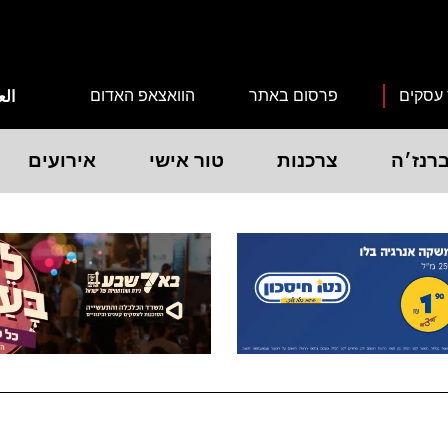
 עסקים
פרסום באתר
הוואצאפ האדום
الع
רנז׳ה
צרכנות
טור אישי
אירועים