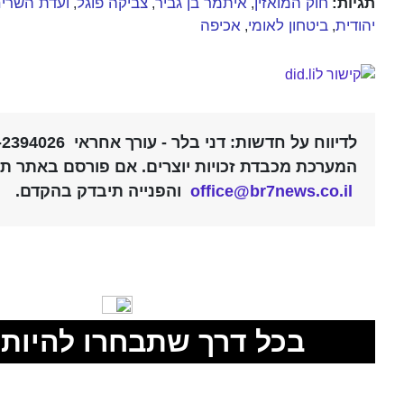
תגיות:
חוק המואזין
איתמר בן גביר
צביקה פוגל
ועדת השרי
,
,
,
יהודית
ביטחון לאומי
אכיפה
,
,
לדיווח על חדשות: דני בלר - עורך אחראי 052-2394026 |
המערכת מכבדת זכויות יוצרים. אם פורסם באתר תוכ
office@br7news.co.il
והפנייה תיבדק בהקדם.
בכל דרך שתבחרו להיות 