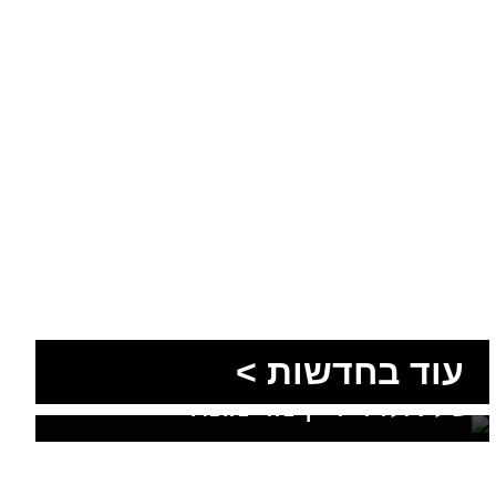
עוד בחדשות >
סוף טרגי לחיפושים: זוהתה גופתו
של אלדר דיין מדימונה