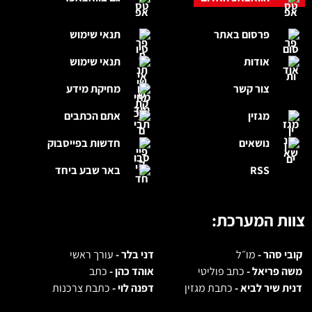
פרסום באתר
תנאי שימוש
אודות
תנאי שימוש
צור קשר
מחיקת מידע
מגזין
אתם הכתבים
נושאים
חדשות בפייסבוק
RSS
באר שבע ביחד
צוות המערכת:
קובי סהר -
מו״ל
דני בלר -
עורך ראשי
משה פריאל -
כתב פוליטי
אוהד כהן -
כתב
דנית שיר לביא -
כתבת מגזין
דפנה לוי -
כתבת צרכנות