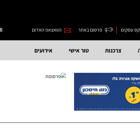
קס עסקים
פרסום באתר
הוואצאפ האדום
ال
צרכנות
טור אישי
אירועים