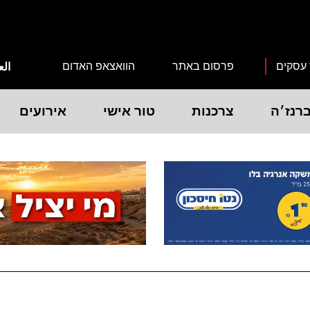
 עסקים
פרסום באתר
הוואצאפ האדום
الع
רנז׳ה
צרכנות
טור אישי
אירועים