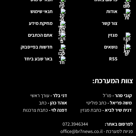
אודות
תנאי שימוש
צור קשר
מחיקת מידע
מגזין
אתם הכתבים
נושאים
חדשות בפייסבוק
RSS
באר שבע ביחד
צוות המערכת:
קובי סהר -
מו״ל
דני בלר -
עורך ראשי
משה פריאל -
כתב פוליטי
אוהד כהן -
כתב
דנית שיר לביא -
כתבת מגזין
דפנה לוי -
כתבת צרכנות
לפרסום באתר:
072.3946344
פניות למערכת -
office@br7news.co.il