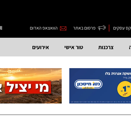
קס עסקים
פרסום באתר
הוואצאפ האדום
ال
צרכנות
טור אישי
אירועים