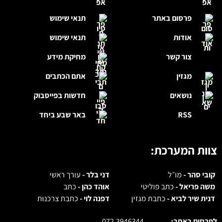
פרסום באתר
תנאי שימוש
אודות
תנאי שימוש
צור קשר
מחיקת מידע
מגזין
אתם הכתבים
נושאים
חדשות בפייסבוק
RSS
באר שבע ביחד
צוות המערכת:
קובי סהר -
מו״ל
דני בלר -
עורך ראשי
משה פריאל -
כתב פוליטי
אוהד כהן -
כתב
דנית שיר לביא -
כתבת מגזין
דפנה לוי -
כתבת צרכנות
לפרסום באתר:
072.3946344