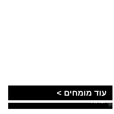
הסעות בדרום 2026: כך
מתכננים נסיעה קבוצתית
עוד מומחים >
מושלמת לנגב, לאילת ולים
המלח