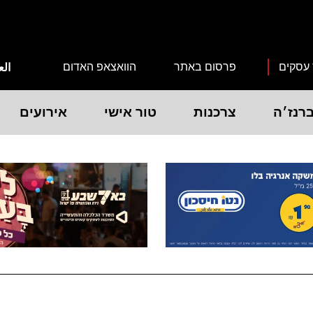
 עסקים
פרסום באתר
הוואצאפ האדום
الع
רנז׳ה
צרכנות
טור אישי
אירועים