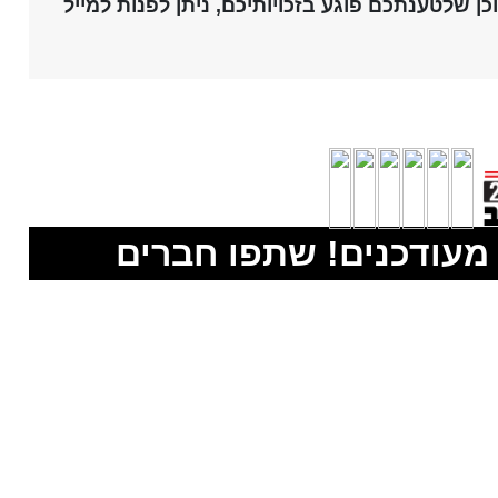
daniel.beller@gmail.com
ן שלטענתכם פוגע בזכויותיכם, ניתן לפנות למייל
מעודכנים! שתפו חברים