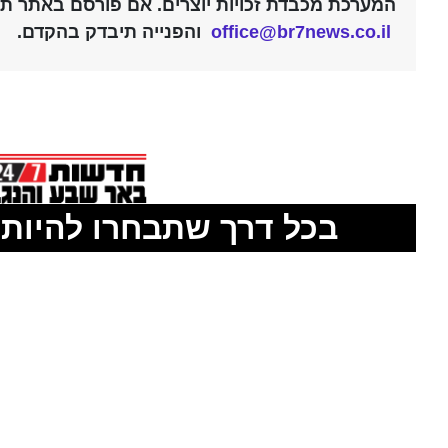
לדיווח על חדשות: דני בלר - עורך אחראי 052-2394026 |
המערכת מכבדת זכויות יוצרים. אם פורסם באתר תוכ
office@br7news.co.il
והפנייה תיבדק בהקדם.
בכל דרך שתבחרו להיות 