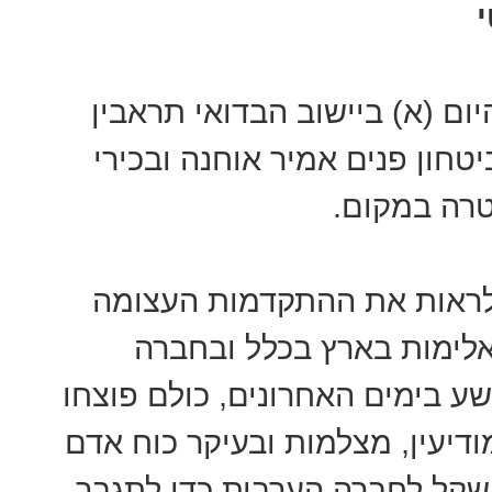
ום (א) ביישוב הבדואי תראבין
טחון פנים אמיר אוחנה ובכירי
טרה במקום.
 לראות את ההתקדמות העצומה
לימות בארץ בכלל ובחברה
שע בימים האחרונים, כולם פוצחו
דיעין, מצלמות ובעיקר כוח אדם
ו בממשלה 150 מיליון שקל לחברה הערבית כדי לתגבר