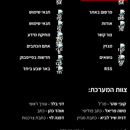
פרסום באתר
תנאי שימוש
אודות
תנאי שימוש
צור קשר
מחיקת מידע
מגזין
אתם הכתבים
נושאים
חדשות בפייסבוק
RSS
באר שבע ביחד
צוות המערכת:
קובי סהר -
מו״ל
דני בלר -
עורך ראשי
משה פריאל -
כתב פוליטי
אוהד כהן -
כתב
דנית שיר לביא -
כתבת מגזין
דפנה לוי -
כתבת צרכנות