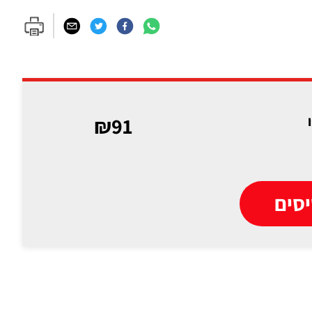
₪91
סים