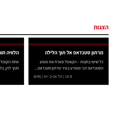
הצגות
מרתון סטנדאפ אל תוך הלילה
הלוויה חו
כל שישי בחצות – הקאמל מארח את מופע
אחת הקומדיו
הסטנדאפ הכי מופרע בעיר מרתון סטנדאפ...
חנוך לוין, בל
14.8 | תל אביב-יפו | ₪46