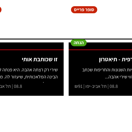
סופר פרייס
הנחה
רפית - תיאטרון
זו שכותבת אותי
ת השנונות והחריפות שכתב
שירי רק רצתה אהבה. היא פנתה ל
ווי שירי אהבה...
הבינה המלאכותית, שיעזור לה. מ
שהתחיל...
08.8 | תל אביב-יפו | ₪91
08.8 | תל אביב-יפו | ₪51