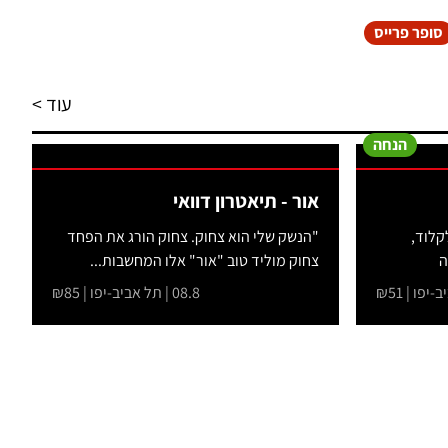
סופר פרייס
עוד >
הנחה
אור - תיאטרון דוואי
קלוד,
"הנשק שלי הוא צחוק. צחוק הורג את הפחד
ה
צחוק מוליד טוב "אור" אלו המחשבות...
08.8 | תל אביב-יפו | ₪85