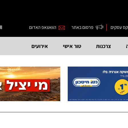
קס עסקים
פרסום באתר
הוואצאפ האדום
ال
צרכנות
טור אישי
אירועים