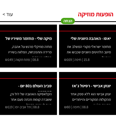
הופעות מוזיקה
עוד >
הנחה
יאסו - האהבה היוונית שלי
מיקה שלי - מחזמר משיריו של
מחזמר ישראלי מקורי המשלב את
מחזה מוזיקלי מרגש על אהבה,
מיטב הלהיטים היווניים שכבשו את
פרידה והתפכחות, המלווה בשיריו
ישראל....
הבלתי נשכחים...
15.8 | חיפה | ₪169
08.8 | פתח תקווה | ₪149
יונתן אבישי - רסיטל ג'אז
סביב העולם ב80 יום -
המחזמר
יונתן אבישי הוא ללא ספק אחד
הקלאסיקה האהובה של ז'ול ורן,
מהקולות המקוריים והייחודיים
ששברה קופות וזכתה פעם אחר
בסצנת הג'אז...
פעם לאהבת הקהל...
08.8 | חיפה | ₪80
08.8 | תל אביב-יפו | ₪119