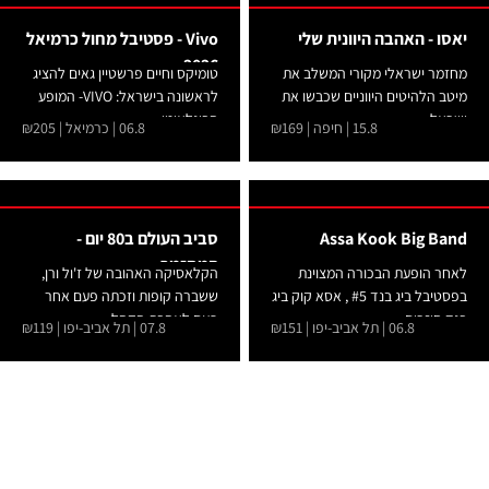
יאסו - האהבה היוונית שלי
Vivo - פסטיבל מחול כרמיאל
2026
מחזמר ישראלי מקורי המשלב את
טומיקס וחיים פרשטיין גאים להציג
מיטב הלהיטים היווניים שכבשו את
לראשונה בישראל: VIVO- המופע
ישראל....
הבינלאומי...
15.8 | חיפה | ₪169
06.8 | כרמיאל | ₪205
Assa Kook Big Band
סביב העולם ב80 יום -
המחזמר
לאחר הופעת הבכורה המצוינת
הקלאסיקה האהובה של ז'ול ורן,
בפסטיבל ביג בנד #5 , אסא קוק ביג
ששברה קופות וזכתה פעם אחר
בנד חוזרים...
פעם לאהבת הקהל...
06.8 | תל אביב-יפו | ₪151
07.8 | תל אביב-יפו | ₪119