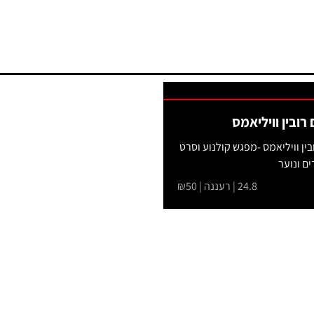
רובין וויליאמס
ין וויליאמס -מפגש קולנוע וסרט
ים ונוער
24.8 | רעננה | ₪50