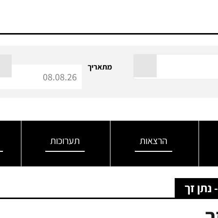
מתאריך
הרצאות
תערוכות
 נתן זך
ך