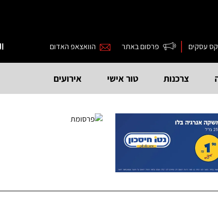
קס עסקים
פרסום באתר
הוואצאפ האדום
ال
צרכנות
טור אישי
אירועים