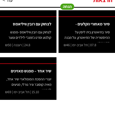
עוד >
הנחה
סיור מאחורי הקלעים -
לצחוק עם רובין וויליאמס
סיור בתיאטרון בית ליסין על
לצחוק עם רובין וויליאמס -מפגש
ההיסטוריה של התיאטרון, על מבנה
קולנוע וסרט ג'ומנג'י לילדים ונוער
התיאטרון...
07.8 | תל אביב-יפו | ₪46
24.8 | רעננה | ₪50
שיר אחד – מפגש מאזינים
יוצרי ההסכת הפופולארי שיר אחד,
מאיה קוסובר וניר גורלי, מגיעים
למפגש...
15.10 | תל אביב-יפו | ₪69