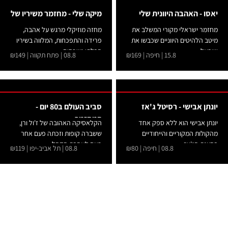
יאסו - האהבה היוונית שלי
מיקה שלי - מחזמר משיריו של
מחזמר ישראלי מקורי המשלב את
מחזה מוזיקלי מרגש על אהבה,
מיטב הלהיטים היווניים שכבשו את
פרידה והתפכחות, המלווה בשיריו
ישראל....
הבלתי נשכחים...
15.8 | חיפה | ₪169
08.8 | פתח תקווה | ₪149
יונתן אבישי - רסיטל ג'אז
סביב העולם ב80 יום -
המחזמר
יונתן אבישי הוא ללא ספק אחד
הקלאסיקה האהובה של ז'ול ורן,
מהקולות המקוריים והייחודיים
ששברה קופות וזכתה פעם אחר
בסצנת הג'אז...
פעם לאהבת הקהל...
08.8 | חיפה | ₪80
08.8 | תל אביב-יפו | ₪119