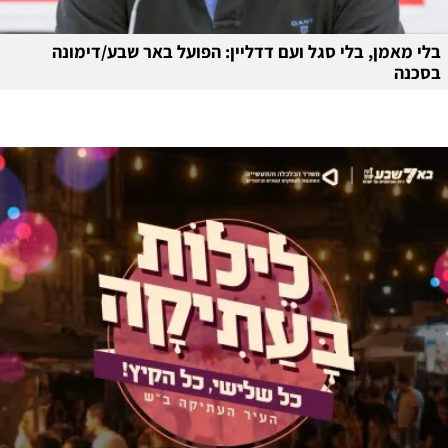
בלי מאמן, בלי סגל ועם דדליין: הפועל באר שבע/דימונה
בסכנה