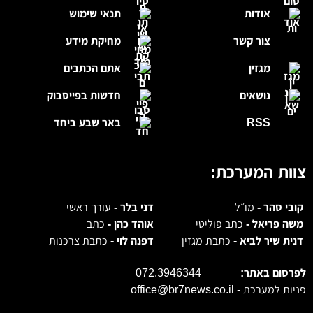
אודות
תנאי שימוש
צור קשר
מחיקת מידע
מגזין
אתם הכתבים
נושאים
חדשות בפייסבוק
RSS
באר שבע ביחד
צוות המערכת:
קובי סהר -
מו״ל
דני בלר -
עורך ראשי
משה פריאל -
כתב פוליטי
אוהד כהן -
כתב
דנית שיר לביא -
כתבת מגזין
דפנה לוי -
כתבת צרכנות
לפרסום באתר:
072.3946344
פניות למערכת -
office@br7news.co.il