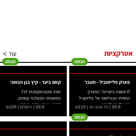
אטרקציות
עוד >
הנחה
הנחה
פארק פליימוביל - מעבר
קסם ביער - קיץ בגן הבוטני
לראשונה בישראל: הפארק
חוויה אינטראקטיבית לכל
החווייתי הבינלאומי של פליימוביל
המשפחה המשלבת קסמים,
מגיע לארץ לחופש...
חידות, מופעי רחוב, תיבות...
09.8 | תל אביב-יפו | ₪119
09.8 | ירושלים | ₪109
הנחה