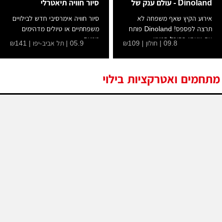
Dinoland - עולם ענק של
סיור חוויה תיאטרלי
אירוע הקיץ שאף משפחה לא
סיור חוויה אימרסיבי חדש לבילויים
תרצה לפספס! Dinoland פותח
משפחתיים או טיולים מדהימים
את שעריו בהיכל הטוטו...
מטעם...
09.8 | חולון | ₪109
05.9 | תל אביב-יפו | ₪141
מתחמים ואטרקציות בילוי