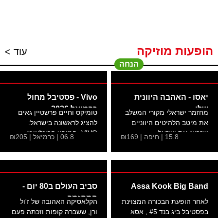
הופעות מוזיקה
עוד >
הנחה
יאסו - האהבה היוונית
Vivo - פסטיבל מחול
שלי
כרמיאל 2026
מחזמר ישראלי מקורי המשלב
טומיקס וחיים פרשטיין גאים
את מיטב הלהיטים היווניים
להציג לראשונה בישראל:
שכבשו את ישראל....
VIVO- המופע הבינלאומי...
15.8 | חיפה | ₪169
06.8 | כרמיאל | ₪205
Assa Kook Big Band
סביב העולם ב80 יום -
המחזמר
לאחר הופעת הבכורה המצוינת
הקלאסיקה האהובה של ז'ול
בפסטיבל ביג בנד #5 , אסא
ורן, ששברה קופות וזכתה פעם