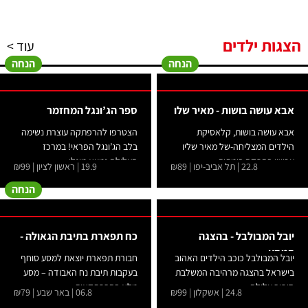
הצגות ילדים
עוד >
הנחה
הנחה
אבא עושה בושות - מאיר שלו
ספר הג’ונגל המחזמר
-
אבא עושה בושות, קלאסיקת
הצטרפו להרפתקה עוצרת נשימה
הילדים המצליחה-של מאיר שליו
בלב הג’ונגל הפראי! במרכז
עכשיו בהפקה בימתית...
העלילה נמצא מוגלי...
22.8 | תל אביב-יפו | ₪89
19.9 | ראשון לציון | ₪99
הנחה
יובל המבולבל - בהצגה
כח תפארת בתיבת הגאולה -
המסע
יובל המבולבל כוכב הילדים האהוב
חבורת תפארת יוצאת למסע סוחף
בישראל בהצגה מרהיבה המשלבת
בעקבות תיבת נח האבודה – מסע
סיפור עלילה...
מלא בהרפתקאות,...
24.8 | אשקלון | ₪99
06.8 | באר שבע | ₪79