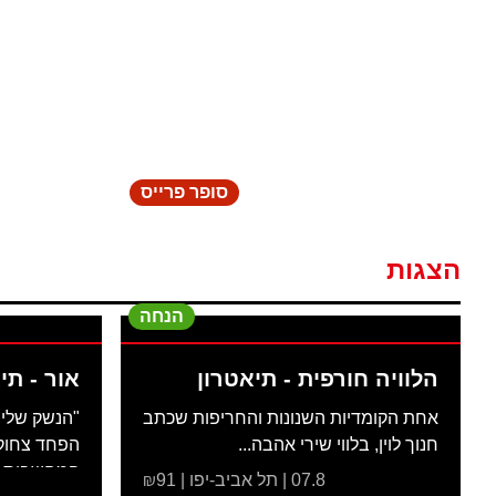
סופר פרייס
הצגות
הנחה
הלוויה חורפית - תיאטרון
אור - תי
אחת הקומדיות השנונות והחריפות שכתב
"הנשק שלי 
חנוך לוין, בלווי שירי אהבה...
הפחד צחוק 
המחשבות..
07.8 | תל אביב-יפו | ₪91