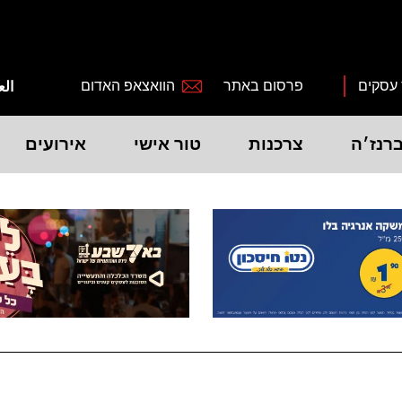
 עסקים
פרסום באתר
הוואצאפ האדום
الع
רנז׳ה
צרכנות
טור אישי
אירועים