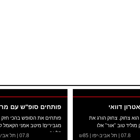
אטרון דוואי
פותחים סופ"ש עם מרת
הוא צחוק. צחוק הורג את
פותחים את הסופש בהכי חזק 
מוליד טוב "אור" אלו
מגבירים! מיטב אמני הקאמל ק
.
קלאב...
07.8 | תל אביב-יפו | ₪85
07.8 | תל אביב-יפו | ₪66