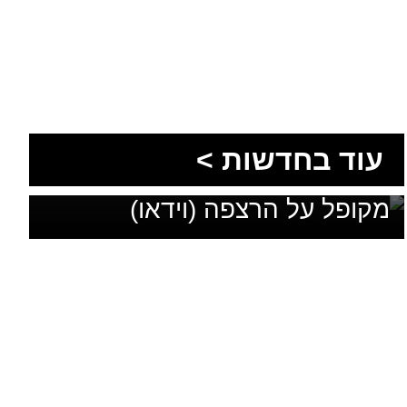
שיקגו ברחובות באר שבע:
עוד בחדשות >
אופנוען השתולל בכביש, גמר
מקופל על הרצפה (וידאו)