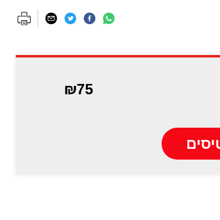
₪75
יסים