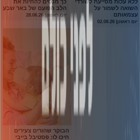
ללא עלות מסייעת לשורדי
כך מנסים להחיות את
השואה לשמור על
הלב הפועם של באר שבע
עצמאותם
יום ראשון| 28.06.26
יום ראשון| 02.08.26
הבוקר שהורים צעירים
חיכו לו: פסטיבל בייבי