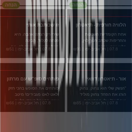
הנחה
הנחה
הלוויה חורפית - תיאטרון
זו שכותבת אותי
אחת הקומדיות השנונות
שירי רק רצתה אהבה. היא
והחריפות שכתב חנוך לוין,
פנתה לקלוד, הבינה
בלווי שירי אהבה...
המלאכותית, שיעזור לה. מה
07.8 | תל אביב-יפו | ₪91
07.8 | תל אביב-יפו | ₪51
שהתחיל...
אור - תיאטרון דוואי
פותחים סופ"ש עם מרתון
"הנשק שלי הוא צחוק. צחוק
פותחים את הסופש בהכי חזק
הורג את הפחד צחוק מוליד
ולאט לאט מגבירים! מיטב
טוב "אור" אלו המחשבות...
אמני הקאמל קומדי קלאב...
07.8 | תל אביב-יפו | ₪85
07.8 | תל אביב-יפו | ₪66