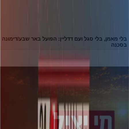
בלי מאמן, בלי סגל ועם דדליין: הפועל באר שבע/דימונה
בסכנה