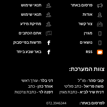
פרסום באתר
תנאי שימוש
אודות
תנאי שימוש
צור קשר
מחיקת מידע
מגזין
אתם הכתבים
נושאים
חדשות בפייסבוק
RSS
באר שבע ביחד
צוות המערכת:
קובי סהר -
מו״ל
דני בלר -
עורך ראשי
משה פריאל -
כתב פוליטי
אוהד כהן -
כתב
דנית שיר לביא -
כתבת מגזין
דפנה לוי -
כתבת צרכנות
לפרסום באתר:
072.3946344