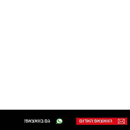
הוואצאפ האדום
גם בוואצאפ!