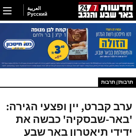
العربية
Русский
תרבות// תרבות
ערב קברט, יין ופצעי הגירה:
'באר-שבסקיה' כבשה את
ידידי תיאטרון באר שבע