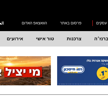
 עסקים
פרסום באתר
הוואצאפ האדום
الع
רנז׳ה
צרכנות
טור אישי
אירועים