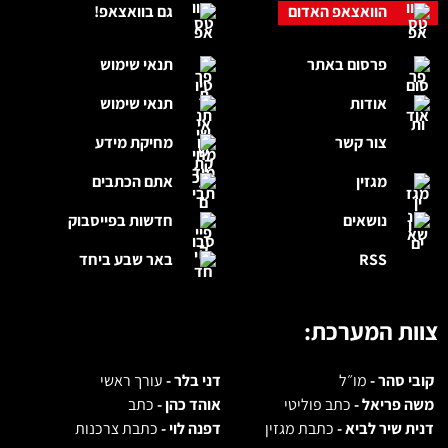
הוואצאפ האדום
גם בוואצאפ!
פרסום באתר
תנאי שימוש
אודות
תנאי שימוש
צור קשר
מחיקת מידע
מגזין
אתם הכתבים
נושאים
חדשות בפייסבוק
RSS
באר שבע ביחד
צוות המערכת:
קובי סהר -
מו״ל
דני בלר -
עורך ראשי
משה פריאל -
כתב פוליטי
אוהד כהן -
כתב
דנית שיר לביא -
כתבת מגזין
דפנה לוי -
כתבת צרכנות