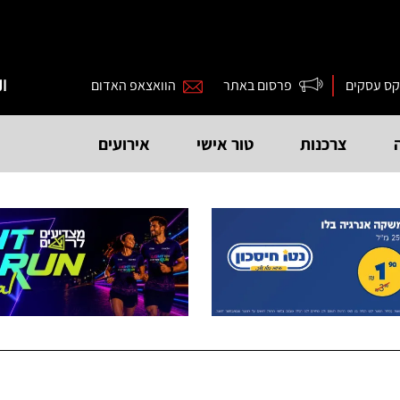
קס עסקים
פרסום באתר
הוואצאפ האדום
ال
צרכנות
טור אישי
אירועים