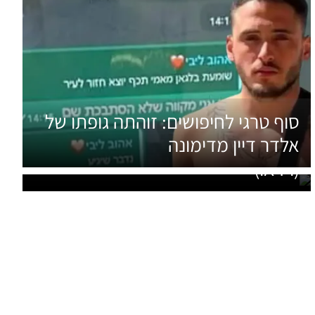
סוף טרגי לחיפושים: זוהתה גופתו של
כלבה הובילה למעצר שני תושבי
אלדר דיין מדימונה
פזורה: נתפסו עם קילו וחצי קריסטל
(וידאו)