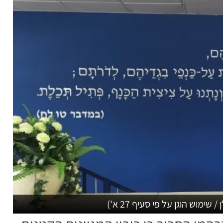
וש הוגן על פי סעיף 27 א')