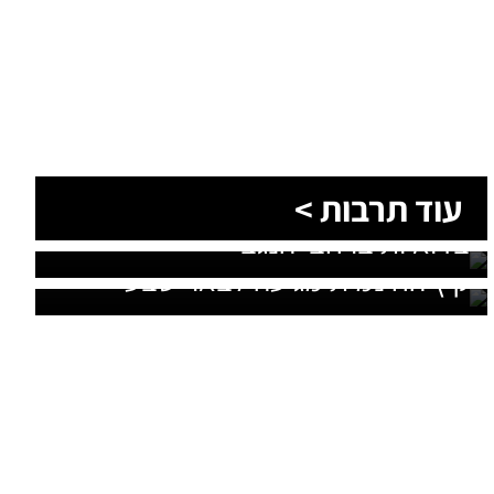
עוד תרבות >
יוצאים מהמסלול המוכר: חוויות קיץ
בדואיות ברחבי הנגב
אלפי בלונים ומבוך ענק: אטרקציית
קיץ החינמית מגיעה לבאר שבע