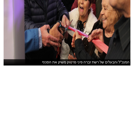
המנכ''ל והבעלים של רשת זברה פיני פרטוק משיק את הסניף