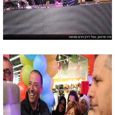
פיני פרטוק, נטלי דדון ויורם סוויסה