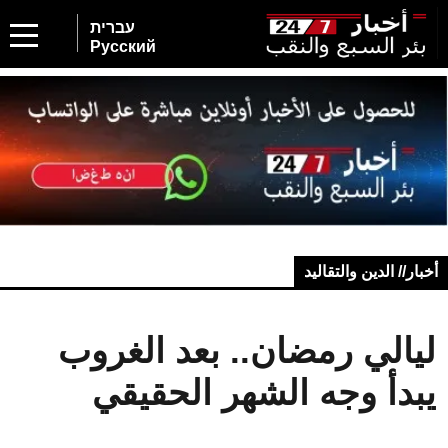
עברית
Русский
أخبار// الدين والتقاليد
ليالي رمضان.. بعد الغروب
يبدأ وجه الشهر الحقيقي