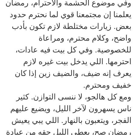
وفي موضوع الحشمة والاحترام، رمضان
يعلمنا إن مجتمعنا قوي لما نحترم حدود
بعض. زيارات مختلطة لازم تكون بأدب
واضح، وكلام محترم، ومراعاة
للخصوصية. وفي كل بيت فيه عادات،
احترمها. اللي يدخل بيت غيره لازم
يعرف إنه ضيف، والضيف زين إذا كان
خفيف ومحترم.
ومع كل هالجو، لا ننسى التوازن. كثير
ناس يسهرون لآخر الليل، ويضيع عليهم
الفجر، ويتعبون بالنهار. اللي يبي يعيش
رمضان صح، يعطي الليل حقه من عبادة