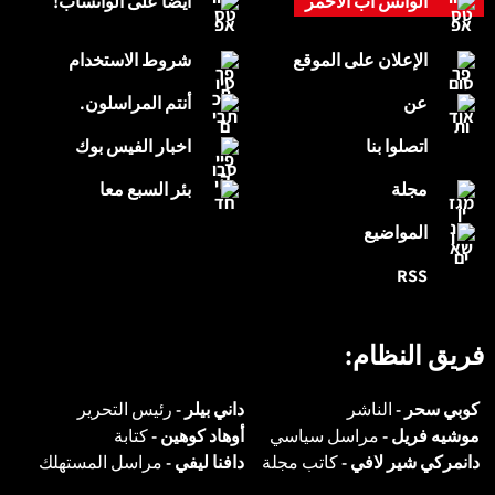
الواتس اب الاحمر
أيضاً على الواتساب!
الإعلان على الموقع
شروط الاستخدام
عن
أنتم المراسلون.
اتصلوا بنا
اخبار الفيس بوك
مجلة
بئر السبع معا
المواضيع
RSS
فريق النظام:
كوبي سحر -
الناشر
داني بيلر -
رئيس التحرير
موشيه فريل -
مراسل سياسي
أوهاد كوهين -
كتابة
دانمركي شير لافي -
كاتب مجلة
دافنا ليفي -
مراسل المستهلك