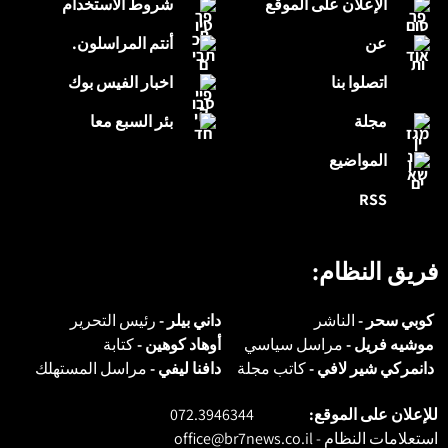
الإعلان على الموقع
شروط الاستخدام
عن
أنتم المراسلون.
اتصلوا بنا
اخبار الفيس بوك
مجلة
بئر السبع معا
المواضيع
RSS
فريق النظام:
كوبي سحر -
الناشر
داني بيلر -
رئيس التحرير
موشيه فريل -
مراسل سياسي
أوهاد كوهين -
كتابة
دانمركي شير لافي -
كاتب مجلة
دافنا ليفي -
مراسل المستهلك
للإعلان على الموقع:
072.3946344
استعلامات النظام -
office@br7news.co.il