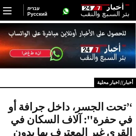
עברית
Русский
أخبار// اخبار محلية
‘’تحت الجسر، داخل جرافة أو
في حفرة'': آلاف السكان في
القرى غير المعترف بها بدون