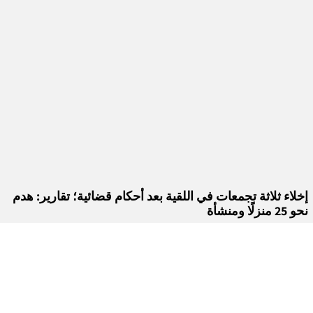
إخلاء ثلاثة تجمعات في اللقية بعد أحكام قضائية؛ تقارير: هدم
نحو 25 منزلًا ومنشأة