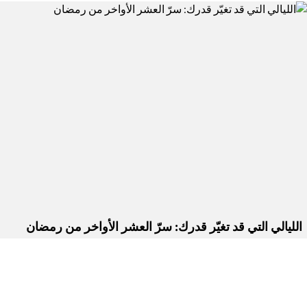
الليالي التي قد تغيّر قدرك: سرّ العشر الأواخر من رمضان