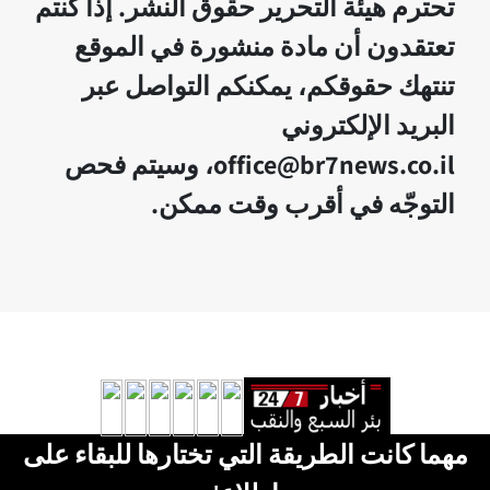
تحترم هيئة التحرير حقوق النشر. إذا كنتم
تعتقدون أن مادة منشورة في الموقع
تنتهك حقوقكم، يمكنكم التواصل عبر
البريد الإلكتروني
office@br7news.co.il، وسيتم فحص
التوجّه في أقرب وقت ممكن.
مهما كانت الطريقة التي تختارها للبقاء على