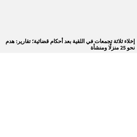
إخلاء ثلاثة تجمعات في اللقية بعد أحكام قضائية؛ تقارير: هدم
نحو 25 منزلًا ومنشأة