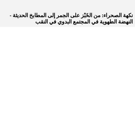
نكهة الصحراء: من الخَبْز على الجمر إلى المطابخ الحديثة -
النهضة الطهوية في المجتمع البدوي في النقب