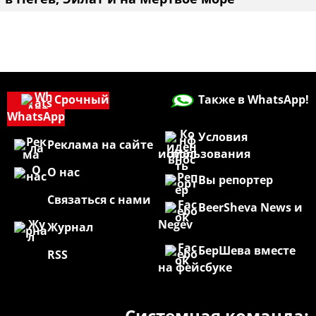
Срочный
Также в WhatsApp!
WhatsApp
Условия
Реклама на сайте
использования
О нас
Вы репортер
Связаться с нами
BeerSheva News и
Negev
Журнал
БерШева вместе
RSS
на фейсбуке
Системная команда: