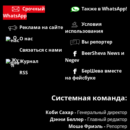
Срочный
Также в WhatsApp!
WhatsApp
Условия
Реклама на сайте
использования
О нас
Вы репортер
Связаться с нами
BeerSheva News и
Negev
Журнал
БерШева вместе
RSS
на фейсбуке
Системная команда:
Коби Сахар -
Генеральный директор
Дэнни Беллер -
Главный редактор
Моше Фриэль -
Репортер