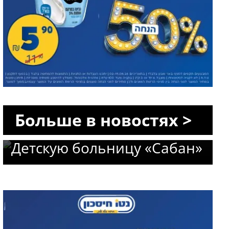
Новое назначение в
«Сороке»: профессор Авив
Больше в новостях >
Гольдбарт возглавит
Детскую больницу «Сабан»