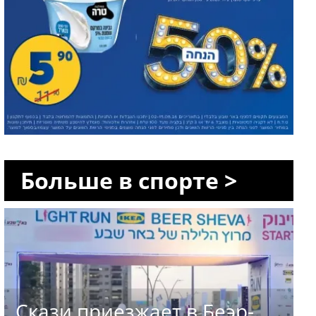
Больше в спорте >
Скази приезжает в Беэр-