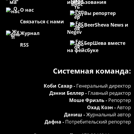
использования
О нас
Вы репортер
Связаться с нами
BeerSheva News и
Negev
Журнал
БерШева вместе
RSS
на фейсбуке
Системная команда:
Коби Сахар -
Генеральный директор
Дэнни Беллер -
Главный редактор
Моше Фриэль -
Репортер
Охад Коэн -
Автор
Даниш -
Журнальный автор
Дафна -
Потребительский репортер