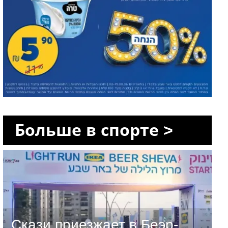
Больше в спорте >
Скази приезжает в Беэр-