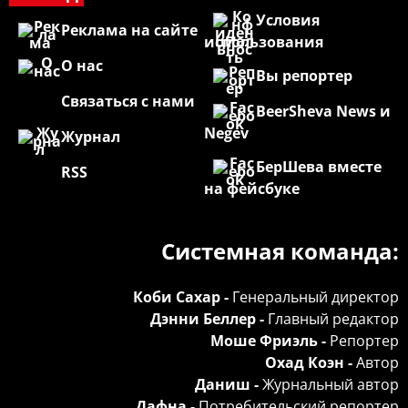
Условия
Реклама на сайте
использования
О нас
Вы репортер
Связаться с нами
BeerSheva News и
Negev
Журнал
БерШева вместе
RSS
на фейсбуке
Системная команда:
Коби Сахар -
Генеральный директор
Дэнни Беллер -
Главный редактор
Моше Фриэль -
Репортер
Охад Коэн -
Автор
Даниш -
Журнальный автор
Дафна -
Потребительский репортер