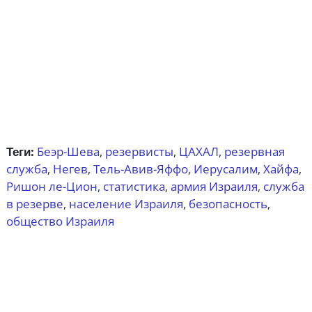
Теги:
Беэр-Шева
резервисты
ЦАХАЛ
резервная
,
,
,
служба
Негев
Тель-Авив-Яффо
Иерусалим
Хайфа
,
,
,
,
,
Ришон ле-Цион
статистика
армия Израиля
служба
,
,
,
в резерве
население Израиля
безопасность
,
,
,
общество Израиля