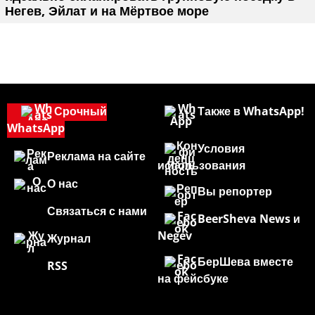
Негев, Эйлат и на Мёртвое море
Срочный
Также в WhatsApp!
WhatsApp
Условия
Реклама на сайте
использования
О нас
Вы репортер
Связаться с нами
BeerSheva News и
Negev
Журнал
БерШева вместе
RSS
на фейсбуке