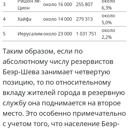
Ришон ле-
около
3
около 16 000
255 807
Цион
6,3%
около
4
Хайфа
около 14 000
279 313
5,0%
около
5
Иерусалим
около 23 000
1 031 751
2,2%
Таким образом, если по
абсолютному числу резервистов
Беэр-Шева занимает четвертую
позицию, то по относительному
вкладу жителей города в резервную
службу она поднимается на второе
место. Это особенно примечательно
с учетом того, что население Беэр-