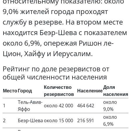
относительному показателю: около
9,0% жителей города проходят
службу в резерве. На втором месте
находится Беэр-Шева с показателем
около 6,9%, опережая Ришон ле-
Цион, Хайфу и Иерусалим.
Рейтинг по доле резервистов от
общей численности населения
Количество
Доля
Место
Город
Население
резервистов
населения
Тель-Авив-
около
1
около 42 000
464 642
Яффо
9,0%
около
2
Беэр-Шева
около 15 000
216 591
6,9%