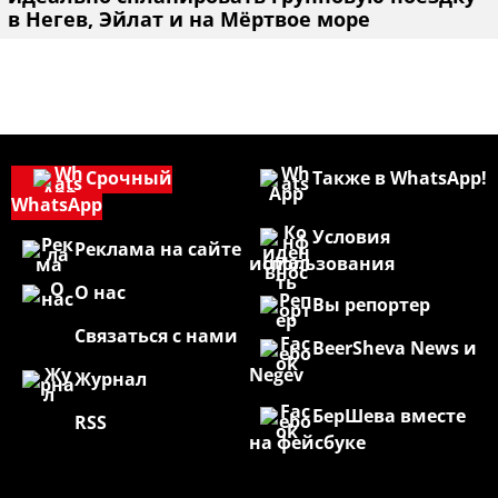
в Негев, Эйлат и на Мёртвое море
Срочный
Также в WhatsApp!
WhatsApp
Условия
Реклама на сайте
использования
О нас
Вы репортер
Связаться с нами
BeerSheva News и
Negev
Журнал
БерШева вместе
RSS
на фейсбуке