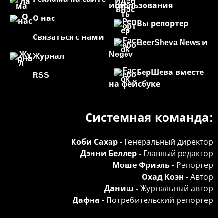
использования
О нас
Вы репортер
Связаться с нами
BeerSheva News и
Negev
Журнал
БерШева вместе
RSS
на фейсбуке
Системная команда:
Коби Сахар -
Генеральный директор
Дэнни Беллер -
Главный редактор
Моше Фриэль -
Репортер
Охад Коэн -
Автор
Даниш -
Журнальный автор
Дафна -
Потребительский репортер