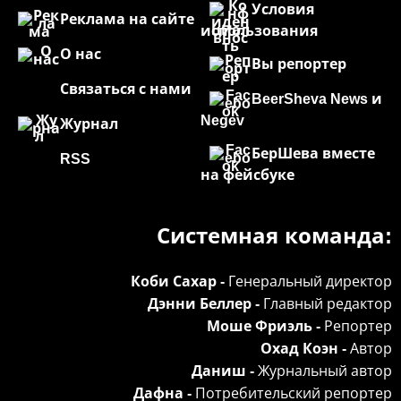
Условия
Реклама на сайте
использования
О нас
Вы репортер
Связаться с нами
BeerSheva News и
Negev
Журнал
БерШева вместе
RSS
на фейсбуке
Системная команда:
Генеральный директор
Коби Сахар -
Главный редактор
Дэнни Беллер -
Репортер
Моше Фриэль -
Автор
Охад Коэн -
Журнальный автор
Даниш -
Потребительский репортер
Дафна -