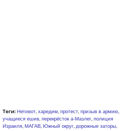
Теги:
Нетивот
харедим
протест
призыв в армию
,
,
,
,
учащиеся ешив
перекрёсток а-Мазлег
полиция
,
,
Израиля
МАГАВ
Южный округ
дорожные заторы
,
,
,
,