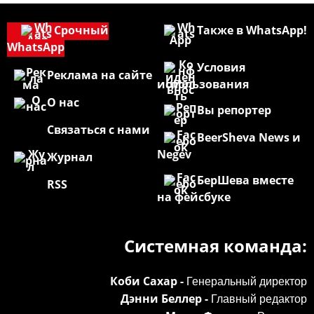
Срочный
Также в WhatsApp!
WhatsApp
Условия
Реклама на сайте
использования
О нас
Вы репортер
Связаться с нами
BeerSheva News и
Negev
Журнал
БерШева вместе
RSS
на фейсбуке
Системная команда:
Коби Сахар -
Генеральный директор
Дэнни Беллер -
Главный редактор