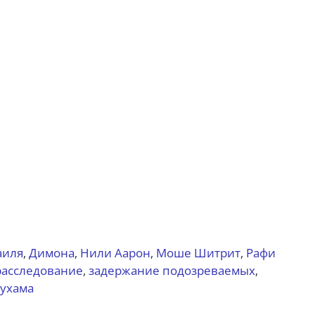
аиля
Димона
Нили Аарон
Моше Шитрит
Рафи
,
,
,
,
расследование
задержание подозреваемых
,
,
рухама