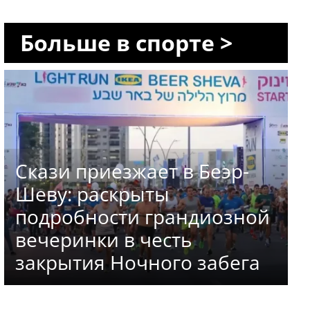
Больше в спорте >
Скази приезжает в Беэр-
Шеву: раскрыты
подробности грандиозной
вечеринки в честь
закрытия Ночного забега