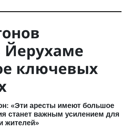
гонов
в Йерухаме
ое ключевых
х
он: «Эти аресты имеют большое
ия станет важным усилением для
и жителей»