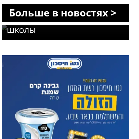
Офакиме: в городе
Больше в новостях >
впервые откроются две
школы