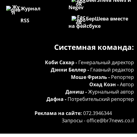
Negev
Журнал
БерШева вместе
RSS
на фейсбуке
Системная команда:
Коби Сахар -
Генеральный директор
Дэнни Беллер -
Главный редактор
Моше Фриэль -
Репортер
Охад Коэн -
Автор
Даниш -
Журнальный автор
Дафна -
Потребительский репортер
Реклама на сайте:
072.3946344
Запросы -
office@br7news.co.il