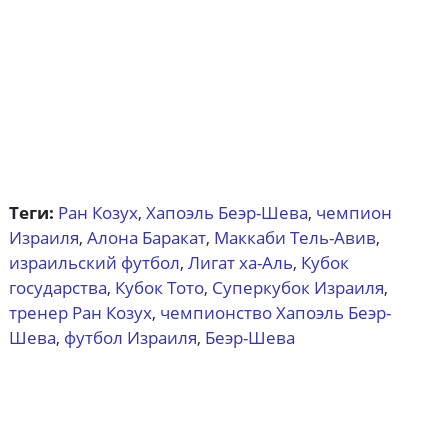
Теги:
Ран Козух
Хапоэль Беэр-Шева
чемпион
,
,
Израиля
Алона Баракат
Маккаби Тель-Авив
,
,
,
израильский футбол
Лигат ха-Аль
Кубок
,
,
государства
Кубок Тото
Суперкубок Израиля
,
,
,
тренер Ран Козух
чемпионство Хапоэль Беэр-
,
Шева
футбол Израиля
Беэр-Шева
,
,